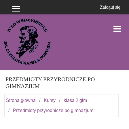
Przejdź do głównej zawartości
Zaloguj się
Panel boczny
PRZEDMIOTY PRZYRODNICZE PO
GIMNAZJUM
Strona główna
Kursy
klasa 2 gim
Przedmioty przyrodnicze po gimnazjum